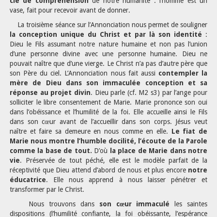
clé de compréhension
de notre humanité : l’homme est un
vase, fait pour recevoir avant de donner.
La troisième séance sur l’Annonciation nous permet de souligner
la conception unique du Christ et par là son identité
:
Dieu le Fils assumant notre nature humaine et non pas l’union
d’une personne divine avec une personne humaine. Dieu ne
pouvait naître que d’une vierge. Le Christ n’a pas d’autre père que
son Père du ciel. L’Annonciation nous fait aussi
contempler la
mère de Dieu dans son immaculée conception et sa
réponse au projet divin
. Dieu parle (cf. M2 s3) par l’ange pour
solliciter le libre consentement de Marie. Marie prononce son oui
dans l’obéissance et l’humilité de la foi. Elle accueille ainsi le Fils
dans son cœur avant de l’accueillir dans son corps. Jésus veut
naître et faire sa demeure en nous comme en elle.
Le fiat de
Marie nous montre l’humble docilité, l’écoute de la Parole
comme la base de tout.
D’où
la place de Marie dans notre
vie
. Préservée de tout péché, elle est le modèle parfait de la
réceptivité que Dieu attend d’abord de nous et plus encore
notre
éducatrice
. Elle nous apprend à nous laisser pénétrer et
transformer par le Christ.
Nous trouvons dans
son cœur immaculé
les saintes
dispositions (l’humilité confiante, la foi obéissante, l’espérance