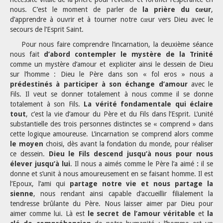
nous. C’est le moment de parler de
la prière du cœur
,
d’apprendre à ouvrir et à tourner notre cœur vers Dieu avec le
secours de l’Esprit Saint.
Pour nous faire comprendre l’incarnation, la deuxième séance
nous fait
d’abord contempler le mystère de la Trinité
comme un mystère d’amour et expliciter ainsi le dessein de Dieu
sur l’homme : Dieu le Père dans son « fol eros » nous a
prédestinés à participer à son échange d’amour
avec le
Fils. Il veut se donner totalement à nous comme il se donne
totalement à son Fils.
La vérité fondamentale qui éclaire
tout
, c’est la vie d’amour du Père et du Fils dans l’Esprit. L’unité
substantielle des trois personnes distinctes se « comprend » dans
cette logique amoureuse. L’incarnation se comprend alors comme
le moyen
choisi, dès avant la fondation du monde, pour réaliser
ce dessein.
Dieu le Fils descend jusqu’à nous pour nous
élever jusqu’à lui
. Il nous a aimés comme le Père l’a aimé
:
il se
donne et s’unit à nous amoureusement en se faisant homme. Il est
l’Epoux, l’ami qui
partage notre vie et nous partage la
sienne
, nous rendant ainsi capable d’accueillir filialement la
tendresse brûlante du Père. Nous laisser aimer par Dieu pour
aimer comme lui. Là est
le secret de l’amour véritable
et
la