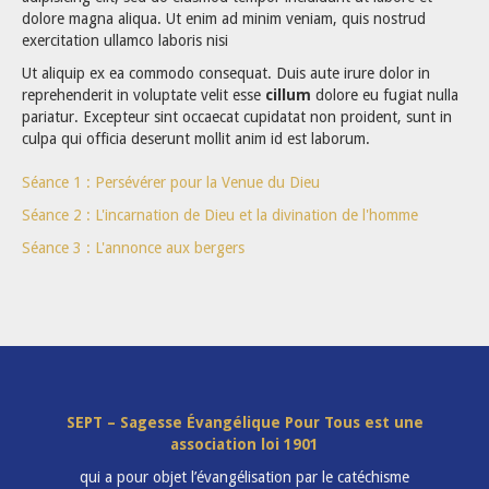
dolore magna aliqua. Ut enim ad minim veniam, quis nostrud
exercitation ullamco laboris nisi
Ut aliquip ex ea commodo consequat. Duis aute irure dolor in
reprehenderit in voluptate velit esse
cillum
dolore eu fugiat nulla
pariatur. Excepteur sint occaecat cupidatat non proident, sunt in
culpa qui officia deserunt mollit anim id est laborum.
Séance 1 : Persévérer pour la Venue du Dieu
Séance 2 : L'incarnation de Dieu et la divination de l'homme
Séance 3 : L'annonce aux bergers
SEPT – Sagesse Évangélique Pour Tous est une
association loi 1901
qui a pour objet l’évangélisation par le catéchisme