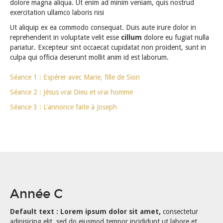
dolore magna aliqua. Ut enim ad minim veniam, quis nostrud
exercitation ullamco laboris nisi
Ut aliquip ex ea commodo consequat. Duis aute irure dolor in
reprehenderit in voluptate velit esse
cillum
dolore eu fugiat nulla
pariatur. Excepteur sint occaecat cupidatat non proident, sunt in
culpa qui officia deserunt mollit anim id est laborum.
Séance 1 : Espérer avec Marie, fille de Sion
Séance 2 : Jésus vrai Dieu et vrai homme
Séance 3 : L'annonce faite à Joseph
Année C
Default text : Lorem ipsum dolor sit amet,
consectetur
adipisicing elit, sed do eiusmod tempor incididunt ut labore et