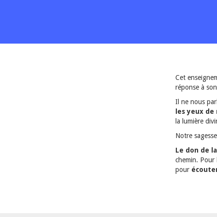
Cet enseigne
réponse à son 
Il ne nous pa
les yeux de 
la lumière div
Notre sagesse
Le don de l
chemin. Pour l
pour
écouter