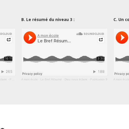
B. Le résumé du niveau 3 :
C. Un c
blication 8
A mon école
·
Le Bref Résumé - Dieu nous éclaire - Publication 8
A mon écol