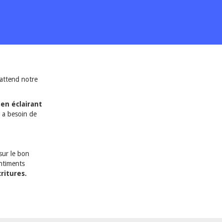
l attend notre
t en éclairant
i a besoin de
sur le bon
entiments
ritures.