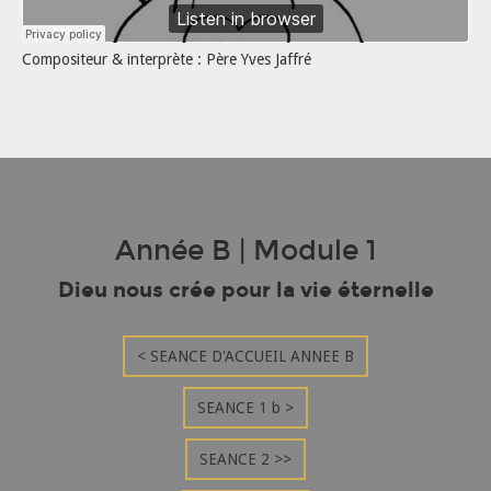
Compositeur & interprète : Père Yves Jaffré
Année B | Module 1
Dieu nous crée pour la vie éternelle
< SEANCE D'ACCUEIL ANNEE B
SEANCE 1 b >
SEANCE 2 >>