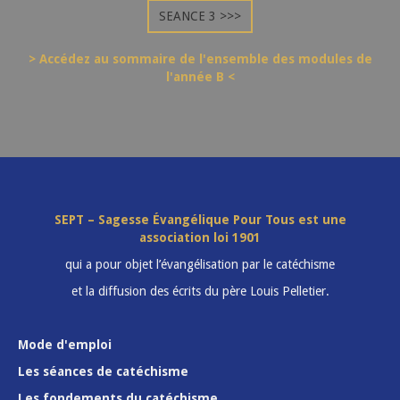
SEANCE 3 >>>
> Accédez au sommaire de l'ensemble des modules de
l'année B <
SEPT – Sagesse Évangélique Pour Tous est une
association loi 1901
qui a pour objet l’évangélisation par le catéchisme
et la diffusion des écrits du père Louis Pelletier.
Mode d'emploi
Les séances de catéchisme
Les fondements du catéchisme