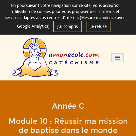
En poursuivant votre navigation sur ce site, vous acceptez
l’utilisation de cookies pour vous proposer des contenus et
services adaptés à vos centres d’intérêts (Mesure d'audience avec
Google Analytics).
J'ai compris
Je refuse
Les séances de catéchisme
Année C
Mode d'emploi
Module 10 : Réussir ma mission
Fondements
de baptisé dans le monde