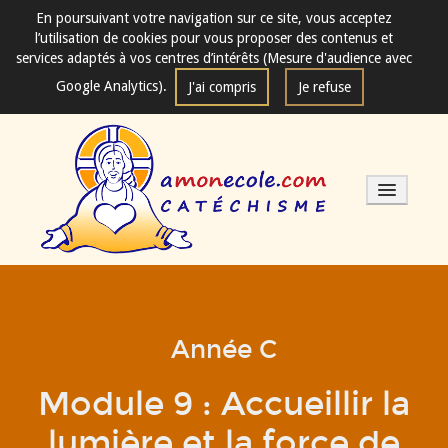
En poursuivant votre navigation sur ce site, vous acceptez
l’utilisation de cookies pour vous proposer des contenus et
services adaptés à vos centres d’intérêts (Mesure d'audience avec
Google Analytics).
J'ai compris
Je refuse
Les séances de catéchisme
Année C
Mode d'emploi
Module 9 : Accueillir la
Fondements
lumière et la force de