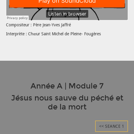
Compositeur : Père Jean-Yves Jaffré
Interprète : Chœur Saint Michel de Pleine- Fougères
Année A | Module 7
Jésus nous sauve du péché et
de la mort
<< SEANCE 1