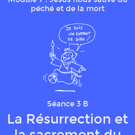
péché et de la mort
Qui sommes-nous ?
Séance 3 B
La Résurrection et
la sacrement du