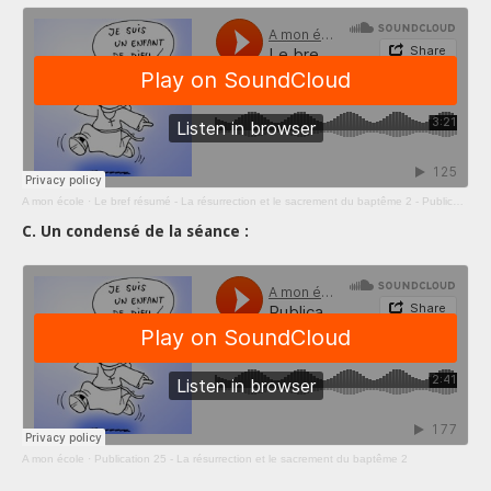
A mon école
·
Le bref résumé - La résurrection et le sacrement du baptême 2 - Publication 25
C. Un condensé de la séance :
A mon école
·
Publication 25 - La résurrection et le sacrement du baptême 2